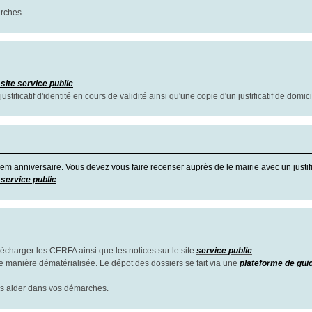
arches.
 site service public
.
ificatif d'identité en cours de validité ainsi qu'une copie d'un justificatif de domici
em anniversaire. Vous devez vous faire recenser auprès de le mairie avec un justifi
e service public
charger les CERFA ainsi que les notices sur le site
service public
.
e manière dématérialisée. Le dépot des dossiers se fait via une
plateforme de gui
s aider dans vos démarches.