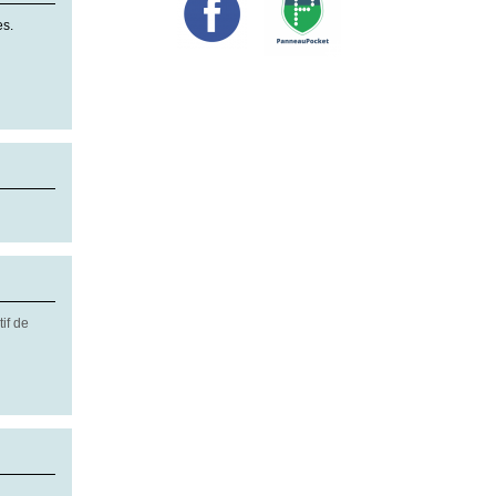
es.
if de